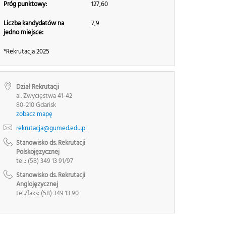
Próg punktowy:
127,60
Liczba kandydatów na
7,9
jedno miejsce:
*Rekrutacja 2025
Dział Rekrutacji
al. Zwycięstwa 41-42
80-210 Gdańsk
zobacz mapę
rekrutacja@gumed.edu.pl
Stanowisko ds. Rekrutacji
Polskojęzycznej
tel.: (58) 349 13 91/97
Stanowisko ds. Rekrutacji
Anglojęzycznej
tel./faks: (58) 349 13 90