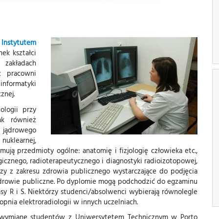
 Instytutem
ek kształci
 zakładach
az pracowni
 informatyki
znej.
ologii przy
jak również
 jądrowego
uklearnej,
mują przedmioty ogólne: anatomię i fizjologię człowieka etc.,
gicznego, radioterapeutycznego i diagnostyki radioizotopowej,
zy z zakresu zdrowia publicznego wystarczające do podjęcia
 zdrowie publiczne. Po dyplomie mogą podchodzić do egzaminu
asy R i S. Niektórzy studenci/absolwenci wybierają równolegle
topnia elektroradiologii w innych uczelniach.
wymianę studentów z Uniwersytetem Technicznym w Porto