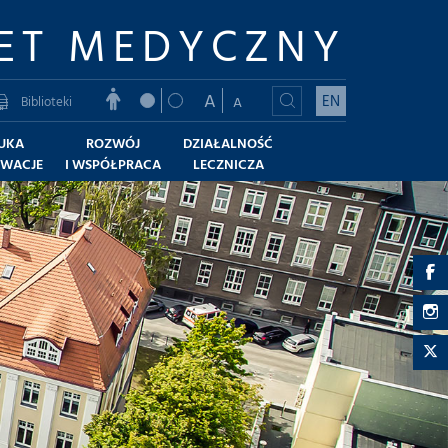
ET MEDYCZNY
A
EN
Biblioteki
A
UKA
ROZWÓJ
DZIAŁALNOŚĆ
OWACJE
I WSPÓŁPRACA
LECZNICZA
r
-
r
F
-
r
I
-
T