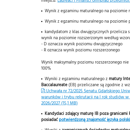
miejscu:
Laureaci i Finaliści olimpiad przedmi
Wynik z egzaminu maturalnego na poziomie ro
Wynik z egzaminu maturalnego na poziomie 
kandydatom z klas dwujęzycznych przelicza si
wynik na poziomie rozszerzonym według wzoru:
- D oznacza wynik poziomu dwujęzycznego
- R oznacza wynik poziomu rozszerzonego
Wynik maksymalny poziomu rozszerzonego nie m
100%
Wyniki z egzaminu maturalnego z
matury Int
Baccalaureate
(EB) przeliczane są zgodnie z w
Uchwała nr 72/2025 Senatu Gdańskiego Uniw
warunków i trybu rekrutacji na I rok studió
2026/2027 (15,1 MB)
Kandydaci zdający maturę IB poza granicami P
posiadać
potwierdzoną znajomość języka polsk
Wyniki z
zagranicznych świadectw maturalny