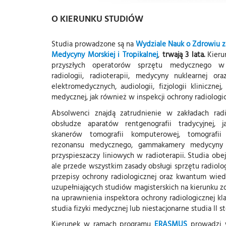
O KIERUNKU STUDIÓW
Studia prowadzone są na
Wydziale Nauk o Zdrowiu z
Medycyny Morskiej i Tropikalnej
,
trwają 3 lata.
Kierun
przyszłych operatorów sprzętu medycznego w
radiologii, radioterapii, medycyny nuklearnej or
elektromedycznych, audiologii, fizjologii klinicznej,
medycznej, jak również w inspekcji ochrony radiologic
Absolwenci znajdą zatrudnienie w zakładach radi
obsłudze aparatów rentgenografii tradycyjnej, 
skanerów tomografii komputerowej, tomografii
rezonansu medycznego, gammakamery medycyny n
przyspieszaczy liniowych w radioterapii. Studia obej
ale przede wszystkim zasady obsługi sprzętu radiolo
przepisy ochrony radiologicznej oraz kwantum wied
uzupełniających studiów magisterskich na kierunku
na uprawnienia inspektora ochrony radiologicznej kl
studia fizyki medycznej lub niestacjonarne studia II s
Kierunek w ramach programu
ERASMUS
prowadzi 