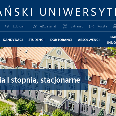
AŃSKI UNIWERSYT
Eduroam
eDziekanat
Extranet
Poczta
NA
KANDYDACI
STUDENCI
DOKTORANCI
ABSOLWENCI
I INN
ia I stopnia, stacjonarne