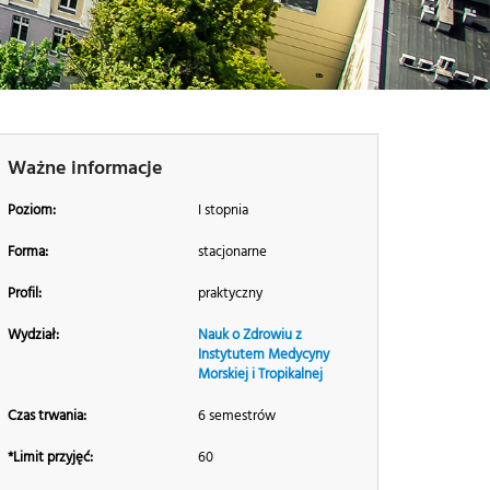
Ważne informacje
Poziom:
I stopnia
Forma:
stacjonarne
Profil:
praktyczny
Wydział:
Nauk o Zdrowiu z
Instytutem Medycyny
Morskiej i Tropikalnej
Czas trwania:
6 semestrów
*Limit przyjęć:
60