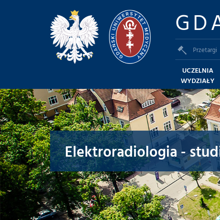
GD
Przetargi
UCZELNIA
WYDZIAŁY
Elektroradiologia - stud