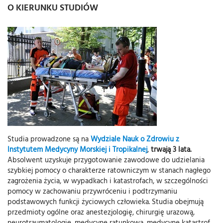
O KIERUNKU STUDIÓW
Studia prowadzone są na
Wydziale Nauk o Zdrowiu z
Instytutem Medycyny Morskiej i Tropikalnej
,
trwają 3 lata.
Absolwent uzyskuje przygotowanie zawodowe do udzielania
szybkiej pomocy o charakterze ratowniczym w stanach nagłego
zagrożenia życia, w wypadkach i katastrofach, w szczególności
pomocy w zachowaniu przywróceniu i podtrzymaniu
podstawowych funkcji życiowych człowieka. Studia obejmują
przedmioty ogólne oraz anestezjologię, chirurgię urazową,
neurotraumatologię, medycynę ratunkową, medycynę katastrof,