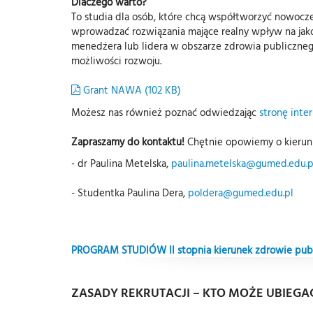
Dlaczego warto?
To studia dla osób, które chcą współtworzyć nowocz
wprowadzać rozwiązania mające realny wpływ na jakość
menedżera lub lidera w obszarze zdrowia publicznego
możliwości rozwoju.
Grant NAWA (102 KB)
Możesz nas również poznać odwiedzając
stronę inte
Zapraszamy do kontaktu!
Chętnie opowiemy o kierun
- dr Paulina Metelska,
paulina.metelska@gumed.edu.p
- Studentka Paulina Dera,
poldera@gumed.edu.pl
PROGRAM STUDIÓW II stopnia kierunek zdrowie pub
ZASADY REKRUTACJI – KTO MOŻE UBIEGAĆ