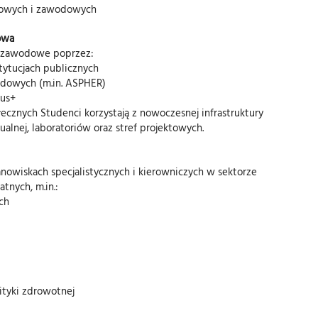
ukowych i zawodowych
owa
 zawodowe poprzez:
stytucjach publicznych
odowych (m.in. ASPHER)
mus+
ecznych Studenci korzystają z nowoczesnej infrastruktury
alnej, laboratoriów oraz stref projektowych.
nowiskach specjalistycznych i kierowniczych w sektorze
tnych, m.in.:
ch
ityki zdrowotnej