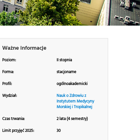
Ważne informacje
Poziom:
II stopnia
Forma:
stacjonarne
Profil:
ogólnoakademicki
Wydział:
Nauk o Zdrowiu z
Instytutem Medycyny
Morskiej i Tropikalnej
Czas trwania:
2 lata (4 semestry)
Limit przyjęć 2025:
30