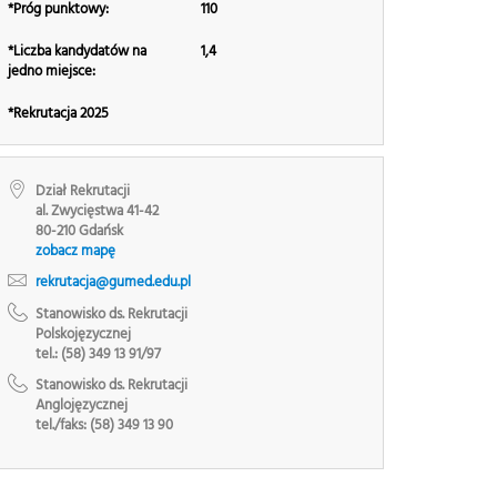
*Próg punktowy:
110
*Liczba kandydatów na
1,4
jedno miejsce:
*Rekrutacja 2025
Dział Rekrutacji
al. Zwycięstwa 41-42
80-210 Gdańsk
zobacz mapę
rekrutacja@gumed.edu.pl
Stanowisko ds. Rekrutacji
Polskojęzycznej
tel.: (58) 349 13 91/97
Stanowisko ds. Rekrutacji
Anglojęzycznej
tel./faks: (58) 349 13 90