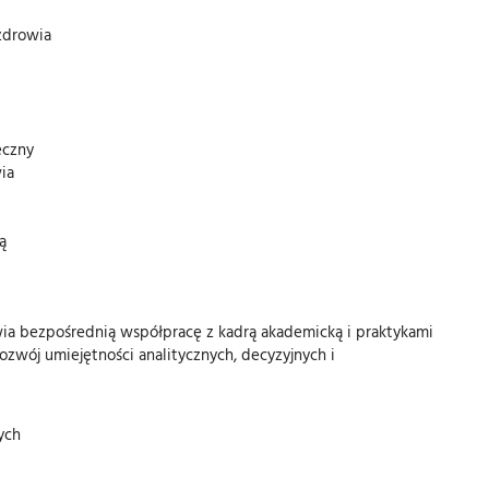
zdrowia
eczny
ia
ą
ia bezpośrednią współpracę z kadrą akademicką i praktykami
rozwój umiejętności analitycznych, decyzyjnych i
ych