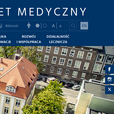
ET MEDYCZNY
A
EN
Biblioteki
A
UKA
ROZWÓJ
DZIAŁALNOŚĆ
OWACJE
I WSPÓŁPRACA
LECZNICZA
r
-
r
F
-
r
I
-
T