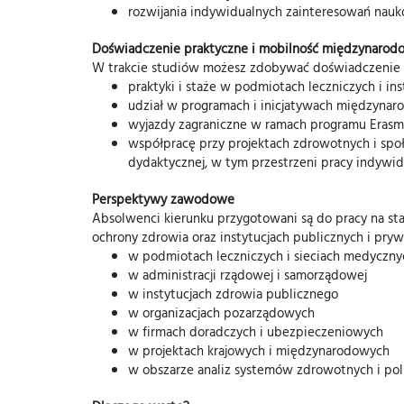
rozwijania indywidualnych zainteresowań na
Doświadczenie praktyczne i mobilność międzynarod
W trakcie studiów możesz zdobywać doświadczenie
praktyki i staże w podmiotach leczniczych i in
udział w programach i inicjatywach międzynar
wyjazdy zagraniczne w ramach programu Eras
współpracę przy projektach zdrowotnych i społ
dydaktycznej, w tym przestrzeni pracy indywidu
Perspektywy zawodowe
Absolwenci kierunku przygotowani są do pracy na sta
ochrony zdrowia oraz instytucjach publicznych i prywa
w podmiotach leczniczych i sieciach medyczny
w administracji rządowej i samorządowej
w instytucjach zdrowia publicznego
w organizacjach pozarządowych
w firmach doradczych i ubezpieczeniowych
w projektach krajowych i międzynarodowych
w obszarze analiz systemów zdrowotnych i pol