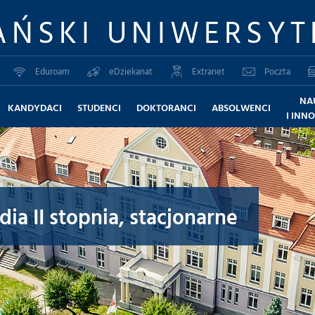
AŃSKI UNIWERSYT
Eduroam
eDziekanat
Extranet
Poczta
NA
KANDYDACI
STUDENCI
DOKTORANCI
ABSOLWENCI
I INN
ia II stopnia, stacjonarne